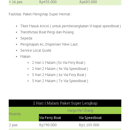
> 16 pax
Rp435.000
Rp683.000
Fasilitas Paket Menginap Super Hemat :
Tiket Masuk Ancol ( untuk pemberangkatan Vi kapal speedboat )
Transfortasi Boat Pergi dan Pulang
Sepeda
Penginapan Ac, Dispenser View Laut
Service Local Guide
Makan
2 Hari 1 Malam (3x Via Fery Boat )
2 Hari 2 Malam ( 4x Via Speedboat )
3 Hari 2 Malam ( 6x Via Fery Boat )
3 Hari 2 Malam ( 7x Via Speedboat )
2 Hari 1 Malam Paket Super Lengkap
Harga Per Orang
Peserta
Via Ferry Boat
Via Speedboat
2 pax
Rp790.000
Rp1.105.000