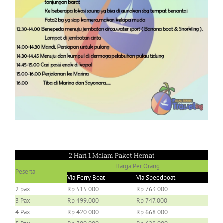
2 Hari 1 Malam Paket Hemat
Harga Per Orang
Peserta
Via Ferry Boat
Via Speedboat
2 pax
Rp 515.000
Rp 763.000
3 Pax
Rp 499.000
Rp 747.000
4 Pax
Rp 420.000
Rp 668.000