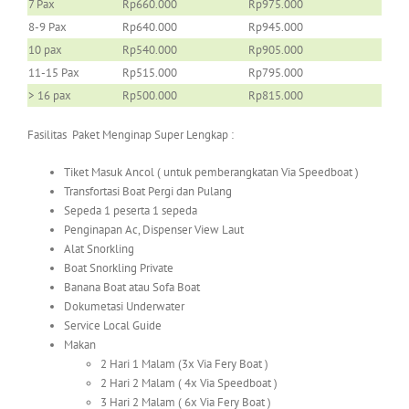
7 Pax
Rp660.000
Rp975.000
8-9 Pax
Rp640.000
Rp945.000
10 pax
Rp540.000
Rp905.000
11-15 Pax
Rp515.000
Rp795.000
> 16 pax
Rp500.000
Rp815.000
Fasilitas Paket Menginap Super Lengkap :
Tiket Masuk Ancol ( untuk pemberangkatan Via Speedboat )
Transfortasi Boat Pergi dan Pulang
Sepeda 1 peserta 1 sepeda
Penginapan Ac, Dispenser View Laut
Alat Snorkling
Boat Snorkling Private
Banana Boat atau Sofa Boat
Dokumetasi Underwater
Service Local Guide
Makan
2 Hari 1 Malam (3x Via Fery Boat )
2 Hari 2 Malam ( 4x Via Speedboat )
3 Hari 2 Malam ( 6x Via Fery Boat )