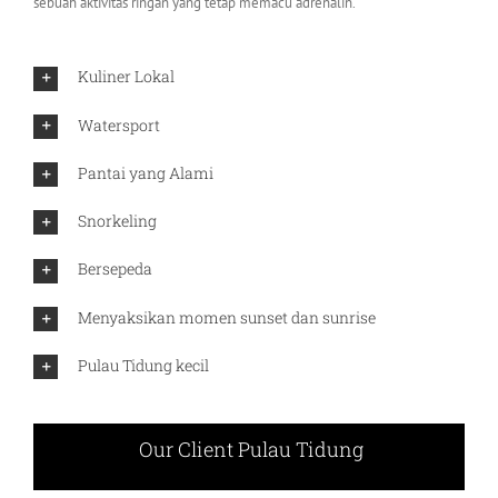
sebuah aktivitas ringan yang tetap memacu adrenalin.
Kuliner Lokal
Watersport
Pantai yang Alami
Snorkeling
Bersepeda
Menyaksikan momen sunset dan sunrise
Pulau Tidung kecil
Our Client Pulau Tidung