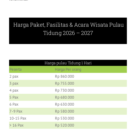
Harga Paket, Fasilitas & Acara Wisata
Pulau
Tidung 2026 – 2027
Harga pulau Tidung 1 Hari
Peserta
Harga Per orang
2 pax
Rp 860.000
3 pax
Rp 755.000
4 pax
Rp 730.000
5 Pax
Rp 680.000
6 Pax
Rp 630.000
7 -9 Pax
Rp 580.000
10-15 Pax
Rp 530.000
> 16 Pax
Rp 520.000