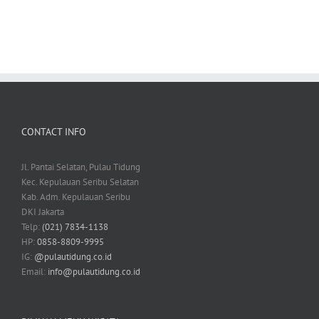
CONTACT INFO
Jl. Pantai Selatan, Pulau Tidung
Kec. Kepulauan Seribu Selatan
Kab. Adm. Kepulauan Seribu
DKI Jakarta
Telp:
(021) 7834-1138
HP:
0858-8809-9995
IG:
@pulautidung.co.id
Email:
info@pulautidung.co.id