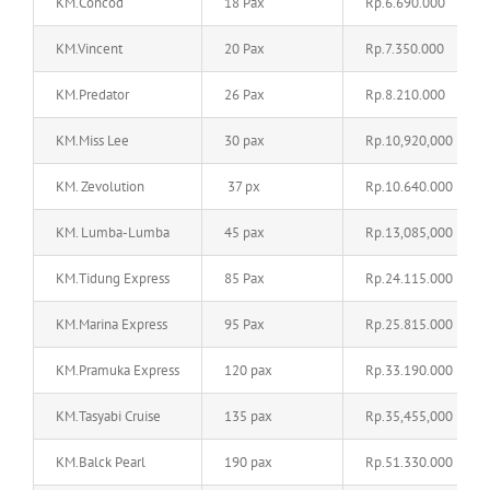
KM.Concod
18 Pax
Rp.6.690.000
KM.Vincent
20 Pax
Rp.7.350.000
KM.Predator
26 Pax
Rp.8.210.000
KM.Miss Lee
30 pax
Rp.10,920,000
KM. Zevolution
37 px
Rp.10.640.000
KM. Lumba-Lumba
45 pax
Rp.13,085,000
KM.Tidung Express
85 Pax
Rp.24.115.000
KM.Marina Express
95 Pax
Rp.25.815.000
KM.Pramuka Express
120 pax
Rp.33.190.000
KM.Tasyabi Cruise
135 pax
Rp.35,455,000
KM.Balck Pearl
190 pax
Rp.51.330.000