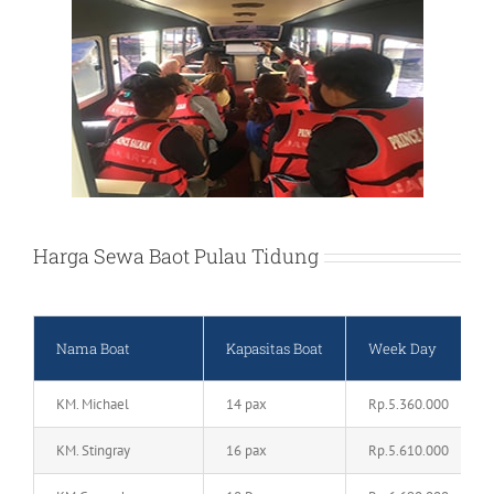
Harga Sewa Baot Pulau Tidung
Nama Boat
Kapasitas Boat
Week Day
KM. Michael
14 pax
Rp.5.360.000
KM. Stingray
16 pax
Rp.5.610.000