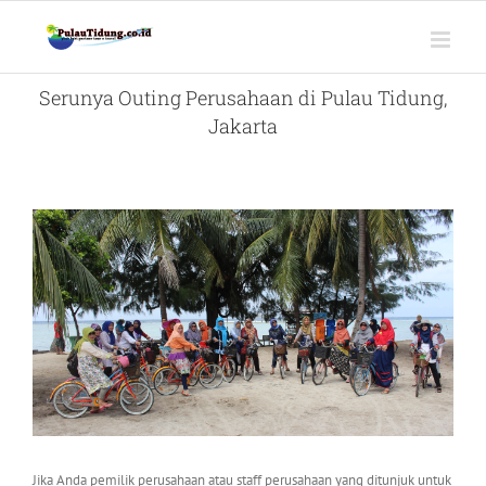
Skip
to
content
Serunya Outing Perusahaan di Pulau Tidung,
Jakarta
View
Larger
Image
Jika Anda pemilik perusahaan atau staff perusahaan yang ditunjuk untuk