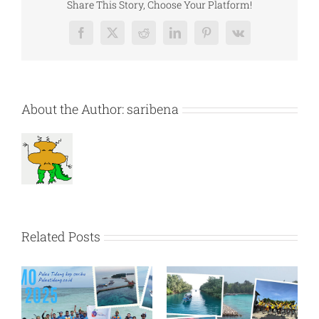
Pulau
Share This Story, Choose Your Platform!
Tidung,
Jakarta
Facebook
X
Reddit
LinkedIn
Pinterest
Vk
About the Author:
saribena
Related Posts