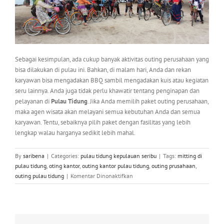
Sebagai kesimpulan, ada cukup banyak aktivitas outing perusahaan yang
bisa dilakukan di pulau ini. Bahkan, di malam hari, Anda dan rekan
karyawan bisa mengadakan BBQ sambil mengadakan kuis atau kegiatan
seru lainnya. Anda juga tidak perlu khawatir tentang penginapan dan
pelayanan di
Pulau Tidung
. Jika Anda memilih paket outing perusahaan,
maka agen wisata akan melayani semua kebutuhan Anda dan semua
karyawan. Tentu, sebaiknya pilih paket dengan fasilitas yang lebih
lengkap walau harganya sedikit lebih mahal.
By
saribena
|
Categories:
pulau tidung kepulauan seribu
|
Tags:
mitting di
pulau tidung
,
oting kantor
,
outing kantor pulau tidung
,
outing prusahaan
,
pada
outing pulau tidung
|
Komentar Dinonaktifkan
Serunya
Outing
Perusahaan
di