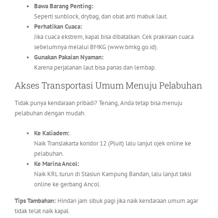
Bawa Barang Penting:
Seperti sunblock, drybag, dan obat anti mabuk laut.
Perhatikan Cuaca:
Jika cuaca ekstrem, kapal bisa dibatalkan. Cek prakiraan cuaca
sebelumnya melalui BMKG (www.bmkg.go.id).
Gunakan Pakaian Nyaman:
Karena perjalanan laut bisa panas dan lembap.
Akses Transportasi Umum Menuju Pelabuhan
Tidak punya kendaraan pribadi? Tenang, Anda tetap bisa menuju
pelabuhan dengan mudah.
Ke Kaliadem:
Naik TransJakarta koridor 12 (Pluit) lalu lanjut ojek online ke
pelabuhan.
Ke Marina Ancol:
Naik KRL turun di Stasiun Kampung Bandan, lalu lanjut taksi
online ke gerbang Ancol.
Tips Tambahan:
Hindari jam sibuk pagi jika naik kendaraan umum agar
tidak telat naik kapal.