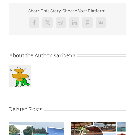
Tidung
dari
Share This Story, Choose Your Platform!
Jakarta
Naik
Facebook
X
Reddit
LinkedIn
Pinterest
Vk
Kapal,
Travel,
atau
Pribadi
About the Author:
saribena
Related Posts