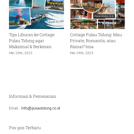
Hotel Pulau Tidung untuk
Itinerary Pulau Tidung 3
J
Liburan Keluarga di Akhir
Hari: Untuk Trip Bareng
C
Pekan
Siapa Saja
I
April 21st, 2025
Juni 22nd, 2025
J
Informasi & Pemesanan
Email :
Info@pulautidung.co.id
Pos-pos Terbaru