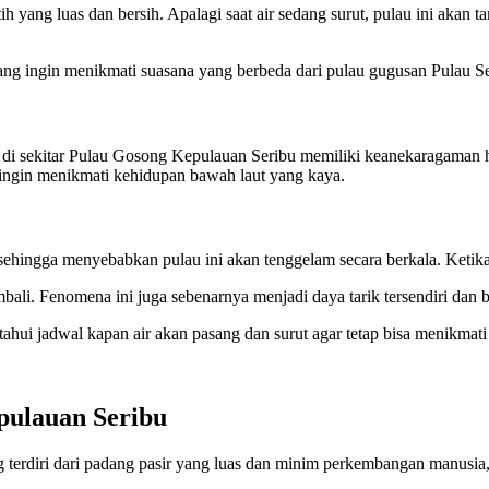
yang luas dan bersih. Apalagi saat air sedang surut, pulau ini akan t
ang ingin menikmati suasana yang berbeda dari pulau gugusan Pulau Se
ran di sekitar Pulau Gosong Kepulauan Seribu memiliki keanekaragaman
g ingin menikmati kehidupan bawah laut yang kaya.
sehingga menyebabkan pulau ini akan tenggelam secara berkala. Ketika 
mbali. Fenomena ini juga sebenarnya menjadi daya tarik tersendiri da
ahui jadwal kapan air akan pasang dan surut agar tetap bisa menikmati
pulauan Seribu
erdiri dari padang pasir yang luas dan minim perkembangan manusia, t