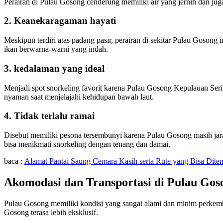
Perairan di Pulau Gosong cenderung memiliki air yang jernih dan ju
2. Keanekaragaman hayati
Meskipun terdiri atas padang pasir, perairan di sekitar Pulau Goso
ikan berwarna-warni yang indah.
3. kedalaman yang ideal
Menjadi spot snorkeling favorit karena Pulau Gosong Kepulauan Ser
nyaman saat menjelajahi kehidupan bawah laut.
4. Tidak terlalu ramai
Disebut memiliki pesona tersembunyi karena Pulau Gosong masih jarang
bisa menikmati snorkeling dengan tenang dan damai.
baca :
Alamat Pantai Saung Cemara Kasih serta Rute yang Bisa Dit
Akomodasi dan Transportasi di Pulau Gos
Pulau Gosong memiliki kondisi yang sangat alami dan minim perkemban
Gosong terasa lebih eksklusif.