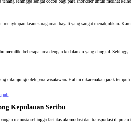
ga tenang sehingga sangat cocok bagi para snorkeler untuk melihat kei
ng ini menyimpan keanekaragaman hayati yang sangat menakjubkan. Kamu
ibu memiliki beberapa area dengan kedalaman yang dangkal. Sehingga b
 dikunjungi oleh para wisatawan. Hal ini dikarenakan jarak tempuh pula
empuh
ong Kepulauan Seribu
gan manusia sehingga fasilitas akomodasi dan transportasi di pulau i