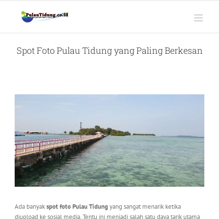
Skip
to
content
Spot Foto Pulau Tidung yang Paling Berkesan
View
Larger
Image
Ada banyak
spot foto Pulau Tidung
yang sangat menarik ketika
diupload ke sosial media. Tentu ini menjadi salah satu daya tarik utama