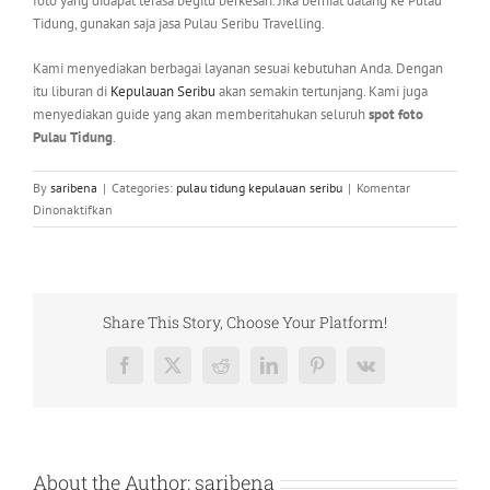
foto yang didapat terasa begitu berkesan. Jika berniat datang ke Pulau
Tidung, gunakan saja jasa Pulau Seribu Travelling.
Kami menyediakan berbagai layanan sesuai kebutuhan Anda. Dengan
itu liburan di
Kepulauan Seribu
akan semakin tertunjang. Kami juga
menyediakan guide yang akan memberitahukan seluruh
spot foto
Pulau Tidung
.
By
saribena
|
Categories:
pulau tidung kepulauan seribu
|
Komentar
pada
Dinonaktifkan
Spot
Foto
Pulau
Tidung
yang
Share This Story, Choose Your Platform!
Paling
Berkesan
Facebook
X
Reddit
LinkedIn
Pinterest
Vk
About the Author:
saribena