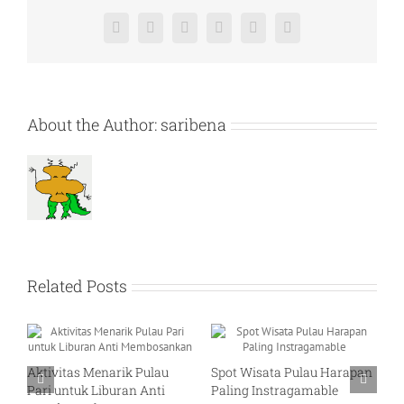
Cocok
untuk
Facebook
X
Reddit
LinkedIn
Pinterest
Vk
Liburan
Anda
About the Author:
saribena
Related Posts
vitas Menarik Pulau
Spot Wisata Pulau Harapan
Pesona Pu
 untuk Liburan Anti
Paling Instragamable