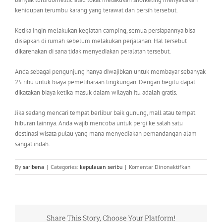
kehidupan terumbu karang yang terawat dan bersih tersebut.
Ketika ingin melakukan kegiatan camping, semua persiapannya bisa
disiapkan di rumah sebelum melakukan perjalanan. Hal tersebut
dikarenakan di sana tidak menyediakan peralatan tersebut.
Anda sebagai pengunjung hanya diwajibkan untuk membayar sebanyak
25 ribu untuk biaya pemeliharaan lingkungan. Dengan begitu dapat
dikatakan biaya ketika masuk dalam wilayah itu adalah gratis.
Jika sedang mencari tempat berlibur baik gunung, mall atau tempat
hiburan lainnya. Anda wajib mencoba untuk pergi ke salah satu
destinasi wisata pulau yang mana menyediakan pemandangan alam
sangat indah.
pada
By
saribena
|
Categories:
kepulauan seribu
|
Komentar Dinonaktifkan
Cek
Destinasi
Wisata
Pulau
Seribu,
Share This Story, Choose Your Platform!