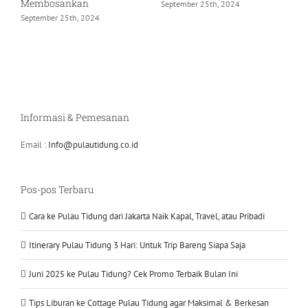
Kepulauan 
bosankan
September 25th, 2024
Tersembun
mber 25th, 2024
Agustus 8th, 
Informasi & Pemesanan
Email :
Info@pulautidung.co.id
Pos-pos Terbaru
Cara ke Pulau Tidung dari Jakarta Naik Kapal, Travel, atau Pribadi
Itinerary Pulau Tidung 3 Hari: Untuk Trip Bareng Siapa Saja
Juni 2025 ke Pulau Tidung? Cek Promo Terbaik Bulan Ini
Tips Liburan ke Cottage Pulau Tidung agar Maksimal & Berkesan