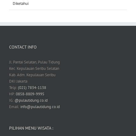
Diketahui
CONTACT INFO
Jl. Pantai Selatan, Pulau Tidung
Kec. Kepulauan Seribu Selatan
Kab. Adm. Kepulauan Seribu
DKI Jakarta
Telp:
(021) 7834-1138
HP:
0858-8809-9995
IG:
@pulautidung.co.id
Email:
info@pulautidung.co.id
PILIHAN MENU WISATA :