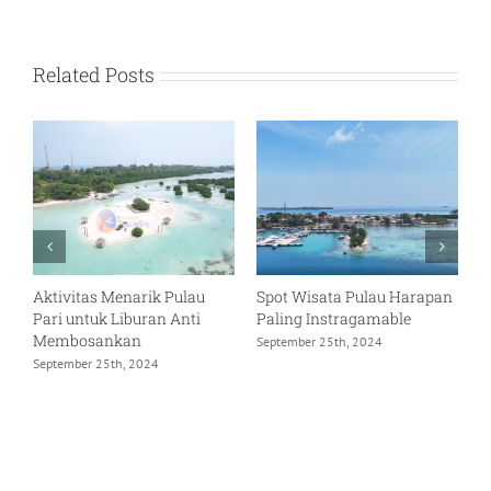
Related Posts
 Pulau
Spot Wisata Pulau Harapan
Pesona Pulau Gosong
 Anti
Paling Instragamable
Kepulauan Seribu yang
Tersembunyi
September 25th, 2024
Agustus 8th, 2024