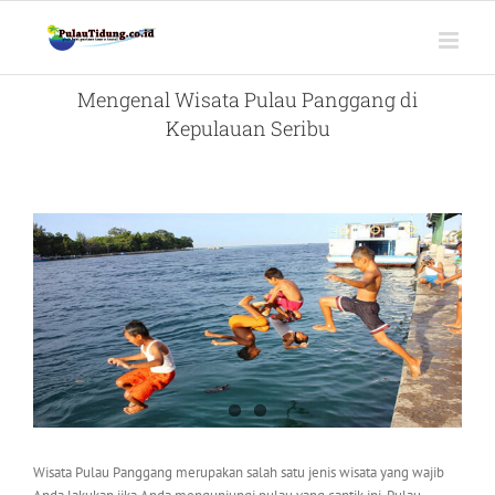
Skip
to
content
Mengenal Wisata Pulau Panggang di
Kepulauan Seribu
View
Larger
Image
Wisata Pulau Panggang merupakan salah satu jenis wisata yang wajib