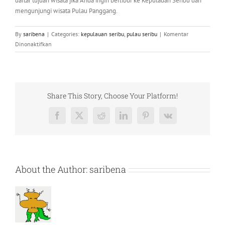
daftar tujuan wisata jika Anda ingin berlibur ke Kepulauan Seribu dan
mengunjungi wisata Pulau Panggang.
By
saribena
|
Categories:
kepulauan seribu
,
pulau seribu
|
Komentar
pada
Dinonaktifkan
Mengenal
Wisata
Pulau
Panggang
di
Share This Story, Choose Your Platform!
Kepulauan
Seribu
Facebook
X
Reddit
LinkedIn
Pinterest
Vk
About the Author:
saribena