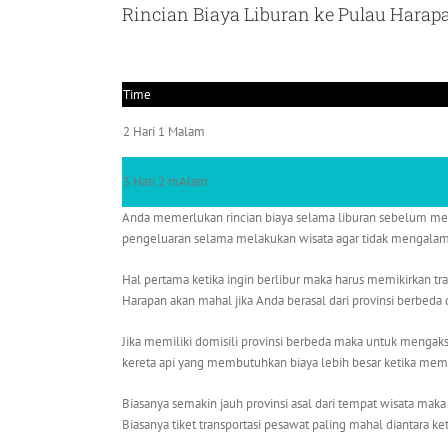
Rincian Biaya Liburan ke Pulau Harap
Time
2 Hari 1 Malam
3 Hari 2 mAlam
Anda memerlukan rincian biaya selama liburan sebelum mem
pengeluaran selama melakukan wisata agar tidak mengalami
Hal pertama ketika ingin berlibur maka harus memikirkan tr
Harapan akan mahal jika Anda berasal dari provinsi berbeda da
Jika memiliki domisili provinsi berbeda maka untuk mengak
kereta api yang membutuhkan biaya lebih besar ketika memb
Biasanya semakin jauh provinsi asal dari tempat wisata maka
Biasanya tiket transportasi pesawat paling mahal diantara ke