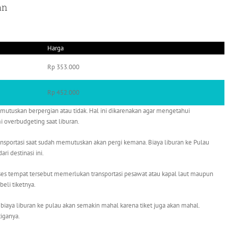
an
Harga
Rp 353.000
Rp 452.000
utuskan berpergian atau tidak. Hal ini dikarenakan agar mengetahui
 overbudgeting saat liburan.
ansportasi saat sudah memutuskan akan pergi kemana. Biaya liburan ke Pulau
ri destinasi ini.
ses tempat tersebut memerlukan transportasi pesawat atau kapal laut maupun
eli tiketnya.
 biaya liburan ke pulau akan semakin mahal karena tiket juga akan mahal.
tiganya.