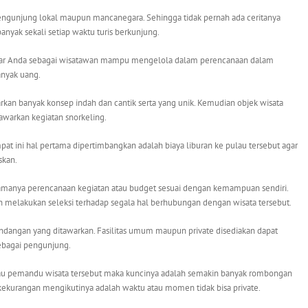
 pengunjung lokal maupun mancanegara. Sehingga tidak pernah ada ceritanya
nyak sekali setiap waktu turis berkunjung.
 agar Anda sebagai wisatawan mampu mengelola dalam perencanaan dalam
nyak uang.
rkan banyak konsep indah dan cantik serta yang unik. Kemudian objek wisata
awarkan kegiatan snorkeling.
t ini hal pertama dipertimbangkan adalah biaya liburan ke pulau tersebut agar
skan.
amanya perencanaan kegiatan atau budget sesuai dengan kemampuan sendiri.
n melakukan seleksi terhadap segala hal berhubungan dengan wisata tersebut.
andangan yang ditawarkan. Fasilitas umum maupun private disediakan dapat
ebagai pengunjung.
atau pemandu wisata tersebut maka kuncinya adalah semakin banyak rombongan
ekurangan mengikutinya adalah waktu atau momen tidak bisa private.